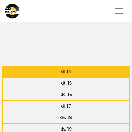
×
dl. 14
dt. 15
dc. 16
dj. 17
dv. 18
ds. 19