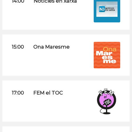
14:00
Notícies en xarxa
15:00
Ona Maresme
17:00
FEM el TOC