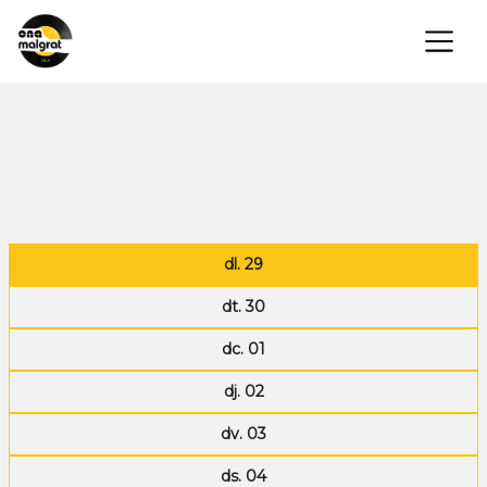
×
dl. 29
dt. 30
dc. 01
dj. 02
dv. 03
ds. 04