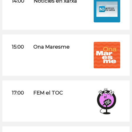
14:00
Notícies en xarxa
15:00
Ona Maresme
17:00
FEM el TOC