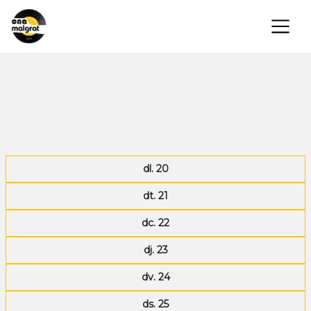
×
dl. 20
dt. 21
dc. 22
dj. 23
dv. 24
ds. 25