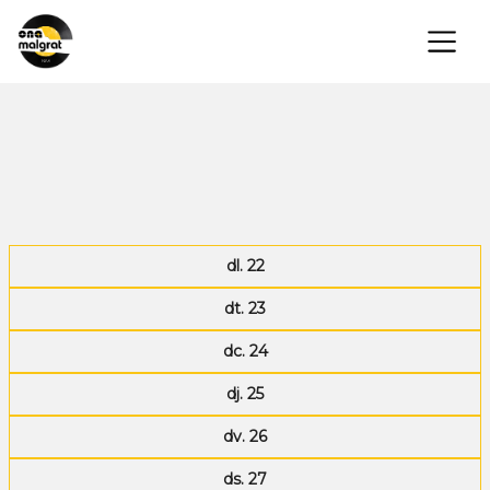
×
dl. 22
dt. 23
dc. 24
dj. 25
dv. 26
ds. 27