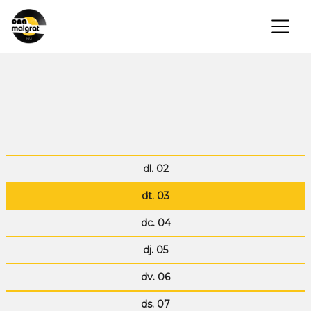
×
dl. 02
dt. 03
dc. 04
dj. 05
dv. 06
ds. 07