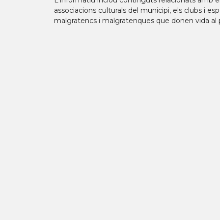
L'informatiu inclou continguts relacionats amb el
associacions culturals del municipi, els clubs i espor
malgratencs i malgratenques que donen vida al 