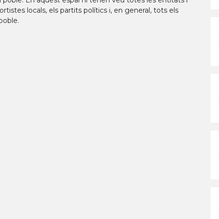
 poble. En aquest espai hi tenen veu totes les entitats i
tistes locals, els partits polítics i, en general, tots els
poble.