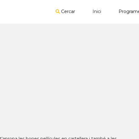
Cercar
Inici
Program
t'apropa les bones pel·lícules en cartellera i també a les