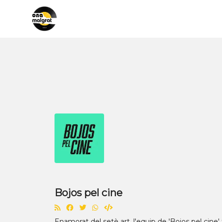
Bojos pel cine
Enamorat del setè art, l'equip de 'Bojos pel cine' 