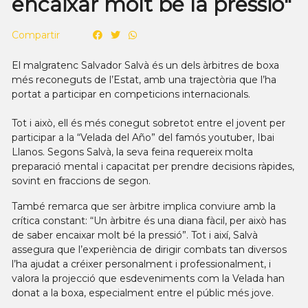
encaixar molt bé la pressió"
Compartir
El malgratenc Salvador Salvà és un dels àrbitres de boxa
més reconeguts de l’Estat, amb una trajectòria que l’ha
portat a participar en competicions internacionals.
Tot i això, ell és més conegut sobretot entre el jovent per
participar a la “Velada del Año” del famós youtuber, Ibai
Llanos. Segons Salvà, la seva feina requereix molta
preparació mental i capacitat per prendre decisions ràpides,
sovint en fraccions de segon.
També remarca que ser àrbitre implica conviure amb la
crítica constant: “Un àrbitre és una diana fàcil, per això has
de saber encaixar molt bé la pressió”. Tot i així, Salvà
assegura que l’experiència de dirigir combats tan diversos
l’ha ajudat a créixer personalment i professionalment, i
valora la projecció que esdeveniments com la Velada han
donat a la boxa, especialment entre el públic més jove.