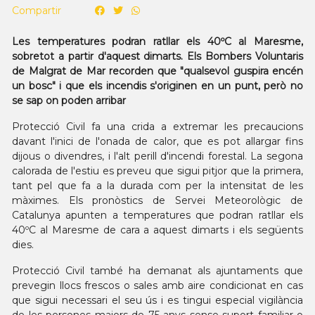
Compartir
Les temperatures podran ratllar els 40ºC al Maresme,
sobretot a partir d'aquest dimarts. Els Bombers Voluntaris
de Malgrat de Mar recorden que "qualsevol guspira encén
un bosc" i que els incendis s'originen en un punt, però no
se sap on poden arribar
Protecció Civil fa una crida a extremar les precaucions
davant l'inici de l'onada de calor, que es pot allargar fins
dijous o divendres, i l'alt perill d'incendi forestal. La segona
calorada de l'estiu es preveu que sigui pitjor que la primera,
tant pel que fa a la durada com per la intensitat de les
màximes. Els pronòstics de Servei Meteorològic de
Catalunya apunten a temperatures que podran ratllar els
40ºC al Maresme de cara a aquest dimarts i els següents
dies.
Protecció Civil també ha demanat als ajuntaments que
prevegin llocs frescos o sales amb aire condicionat en cas
que sigui necessari el seu ús i es tingui especial vigilància