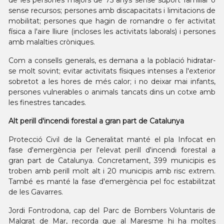
de les persones majors de 75 anys sense suport familiar o
sense recursos; persones amb discapacitats i limitacions de
mobilitat; persones que hagin de romandre o fer activitat
física a l'aire lliure (incloses les activitats laborals) i persones
amb malalties cròniques.
Com a consells generals, es demana a la població hidratar-
se molt sovint; evitar activitats físiques intenses a l'exterior
sobretot a les hores de més calor; i no deixar mai infants,
persones vulnerables o animals tancats dins un cotxe amb
les finestres tancades.
Alt perill d'incendi forestal a gran part de Catalunya
Protecció Civil de la Generalitat manté el pla Infocat en
fase d'emergència per l'elevat perill d'incendi forestal a
gran part de Catalunya. Concretament, 399 municipis es
troben amb perill molt alt i 20 municipis amb risc extrem.
També es manté la fase d'emergència pel foc estabilitzat
de les Gavarres.
Jordi Fontrodona, cap del Parc de Bombers Voluntaris de
Malgrat de Mar, recorda que al Maresme hi ha moltes