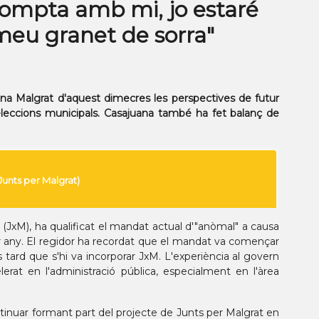
 compta amb mi, jo estaré
meu granet de sorra"
d'Ona Malgrat d'aquest dimecres les perspectives de futur
eleccions municipals. Casajuana també ha fet balanç de
 (JxM), ha qualificat el mandat actual d'"anòmal" a causa
mer any. El regidor ha recordat que el mandat va començar
tard que s'hi va incorporar JxM. L'experiència al govern
rat en l'administració pública, especialment en l'àrea
ntinuar formant part del projecte de Junts per Malgrat en