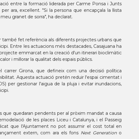
elació entre la formació liderada per Carme Ponsa i Junts
per ara, excel·lent. "Si la persona que encapçala la llista
meu granet de sorra", ha declarat.
dor també fet referència als diferents projectes urbans que
pi. Entre les actuacions més destacades, Casajuana ha
projecte emmarcat en la creació d'un itinerari bioclimàtic
lor i millorar la qualitat dels espais públics.
l carrer Girona, que defineix com una decisió política
ibilitat. Aquesta actuació pretén reduir l'espai cimentat i
) per gestionar l'aigua de la pluja i evitar inundacions,
cipi.
aris que quedaran pendents per al pròxim mandat a causa
remodelació de les places Liceu i Catalunya, i el Passeig
icat que l'Ajuntament no pot assumir el cost total en
inançament extern, com ara els fons
Next Generation
o