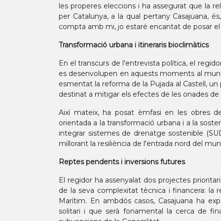
les properes eleccions i ha assegurat que la r
per Catalunya, a la qual pertany Casajuana, és, 
compta amb mi, jo estaré encantat de posar el 
Transformació urbana i itineraris bioclimàtics
En el transcurs de l'entrevista política, el regi
es desenvolupen en aquests moments al munici
esmentat la reforma de la Pujada al Castell, un 
destinat a mitigar els efectes de les onades de ca
Així mateix, ha posat èmfasi en les obres de
orientada a la transformació urbana i a la sosten
integrar sistemes de drenatge sostenible (SUDS
millorant la resiliència de l'entrada nord del muni
Reptes pendents i inversions futures
El regidor ha assenyalat dos projectes priorit
de la seva complexitat tècnica i financera: la 
Marítim. En ambdós casos, Casajuana ha expl
solitari i que serà fonamental la cerca de f