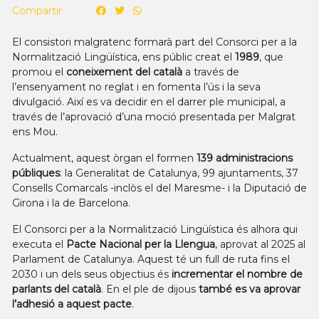
Compartir
El consistori malgratenc formarà part del Consorci per a la
Normalització Lingüística, ens públic creat el
1989
, que
promou el
coneixement del català
a través de
l’ensenyament no reglat i en fomenta l’ús i la seva
divulgació. Així es va decidir en el darrer ple municipal, a
través de l’aprovació d’una moció presentada per Malgrat
ens Mou.
Actualment, aquest òrgan el formen
139 administracions
públiques
: la Generalitat de Catalunya, 99 ajuntaments, 37
Consells Comarcals -inclòs el del Maresme- i la Diputació de
Girona i la de Barcelona.
El Consorci per a la Normalització Lingüística és alhora qui
executa el
Pacte Nacional per la Llengua
, aprovat al 2025 al
Parlament de Catalunya. Aquest té un full de ruta fins el
2030 i un dels seus objectius és
incrementar el nombre de
parlants del català
. En el ple de dijous
també es va aprovar
l’adhesió a aquest pacte
.