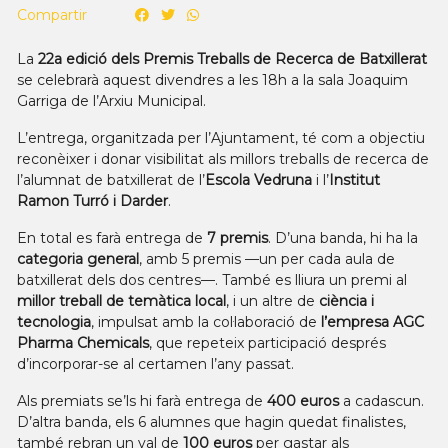
Compartir
La
22a edició dels Premis Treballs de Recerca de Batxillerat
se celebrarà aquest divendres a les 18h a la sala Joaquim
Garriga de l’Arxiu Municipal.
L’entrega, organitzada per l’Ajuntament, té com a objectiu
reconèixer i donar visibilitat als millors treballs de recerca de
l’alumnat de batxillerat de l’
Escola Vedruna
i l’
Institut
Ramon Turró i Darder
.
En total es farà entrega de
7 premis
. D’una banda, hi ha la
categoria general
, amb 5 premis —un per cada aula de
batxillerat dels dos centres—. També es lliura un premi al
millor treball de temàtica local
, i un altre de
ciència i
tecnologia
, impulsat amb la col·laboració de
l’empresa AGC
Pharma Chemicals
, que repeteix participació després
d’incorporar-se al certamen l’any passat.
Als premiats se’ls hi farà entrega de
400 euros
a cadascun.
D’altra banda, els 6 alumnes que hagin quedat finalistes,
també rebran un val de
100 euros
per gastar als