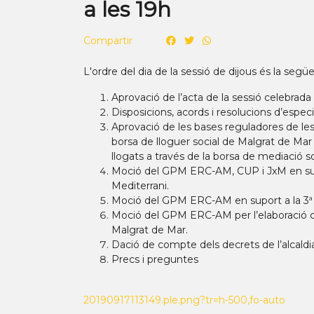
a les 19h
Compartir
L'ordre del dia de la sessió de dijous és la següe
Aprovació de l’acta de la sessió celebrada 
Disposicions, acords i resolucions d’especia
Aprovació de les bases reguladores de les
borsa de lloguer social de Malgrat de Mar 
llogats a través de la borsa de mediació so
Moció del GPM ERC-AM, CUP i JxM en supo
Mediterrani.
Moció del GPM ERC-AM en suport a la 3ª v
Moció del GPM ERC-AM per l’elaboració d
Malgrat de Mar.
Dació de compte dels decrets de l’alcaldi
Precs i preguntes
20190917113149.ple.png?tr=h-500,fo-auto