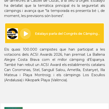
de dimecres al Castell de Ciutat, a la Seu d'Urgell. Estalayo
ha detallat que la temàtica principal és la seguretat als
càmpings i avança que "la temporada es presenta bé i, de
moment, les previsions són bones".
Els quasi 100.000 campistes que han participat a les
votacions dels ACSI Awards 2026, han premiat La Ballena
Alegre Costa Brava com el millor càmping d'Espanya.
També han rebut un ACSI Award els establiments catalans
Can Corominas, Stel, Sangulí Salou, Ametlla, Estanyet, Illa
Mateua i Playa Montroig; i els càmpings Los Escullos
(Andalusia) i Kikopark Playa (València).