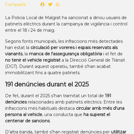
Compartir
La Policia Local de Malgrat ha sancionat a dinou usuaris de
patinets elèctrics durant la campanya de vigilància i control
entre el 18 i 24 de maig.
Segons fonts municipals, les infraccions més detectades
han estat la
circulació per voreres i espais reservats als
vianants
, la
manca de l'assegurança obligatòria
i el fet de
no tenir el vehicle registrat
a la Direcció General de Trànsit
(DGT). Durant aquest operatiu, també s’han acabat
immobilitzant fins a quatre patinets.
191 denúncies durant el 2025
De fet, durant el 2025 s’han tramitat un total de
191
denúncies
relacionades amb patinets elèctrics. Entre les
infraccions més habituals destaca
circular amb més d'una
persona al vehicle
, una conducta que
ha superat el
centenar de sancions
.
D’altra banda, també s’han registrat denúncies per
utilitzar