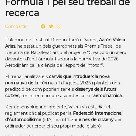
Fórmula 1 pel seu treball de
recerca
Compartir
L’alumne de l’Institut Ramon Turró i Darder,
Aarón Valera
Arias
, ha estat un dels guardonats als Premis Treball de
Recerca de Batxillerat amb el projecte “Creació d’un aleró
davanter d’un Fórmula 1 segons la normativa de 2026.
Aerodinàmica, la ciència de l’esport del motor”.
El treball analitza els
canvis que introdueix la nova
normativa de la Fórmula 1
d’aquest 2026 i planteja una
predicció de com podrien ser els
dissenys dels futurs
cotxes
, tenint en compte aspectes com l
’aerodinàmica.
Per desenvolupar el projecte, Valera va estudiar el
reglament oficial publicat per la
Federació Internacional
d’Automobilisme
(FIA) i va utilitzar
eines de disseny
per
ordinador per crear el seu propi model d’aleró.